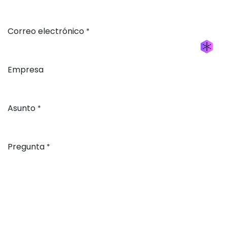
Correo electrónico
*
Generar nueva máscara
Generar nueva máscara
Empresa
Asunto
*
Pregunta
*