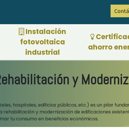
Contá
ciones por eficiencia energética 2026
​ Instalación
Certifica
fotovoltaica
ahorro ene
industrial
 Rehabilitación y Moderni
oteles, hospitales, edificios públicos, etc.) es un pilar fu
la rehabilitación y modernización de edificaciones existen
rmar tu consumo en beneficios económicos.