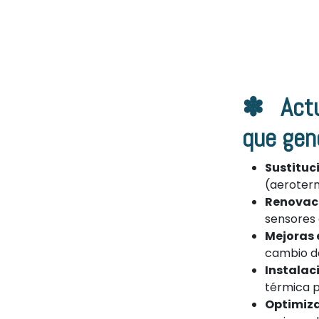
✽ Actua
que gen
Sustituc
(aerotermi
Renovació
sensores 
Mejoras 
cambio de
Instalac
térmica 
Optimiza