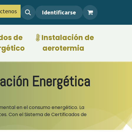
ctenos
Identificarse
dos de
Instalación de
rgético
aerotermia
​
zación Energética
ndamental en el consumo energético. La
tes. Con el Sistema de Certificados de