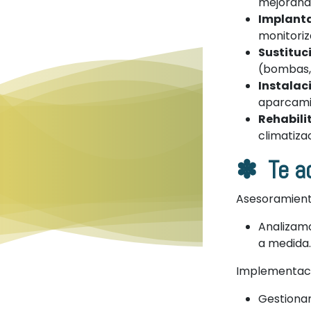
mejorando
Implanta
monitoriz
Sustituc
(bombas, 
Instalac
aparcami
Rehabili
climatiza
✽ Te ac
Asesoramient
Analizamo
a medida.
Implementació
Gestionam