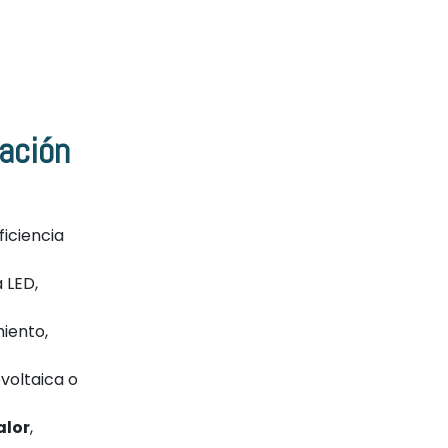
ación
ficiencia
 LED,
miento,
ovoltaica o
alor
,