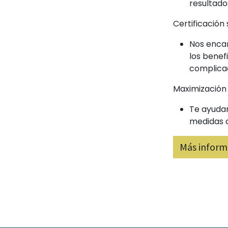
resultado
Certificación 
Nos encar
los benef
complica
Maximización 
Te ayudam
medidas d
Más inform