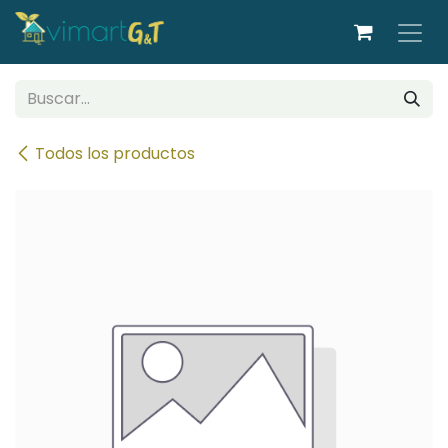
Ir al contenido
Todos los productos