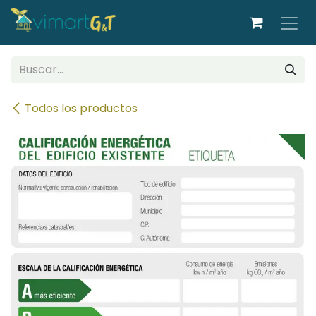
Ir al contenido
Todos los productos