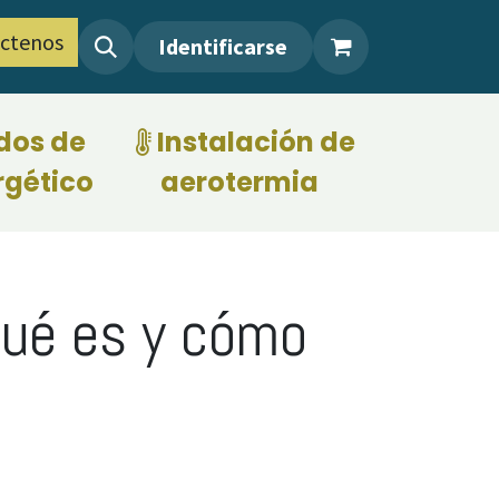
ctenos
Identificarse
dos de
Instalación de
rgético
aerotermia
​
ué es y cómo