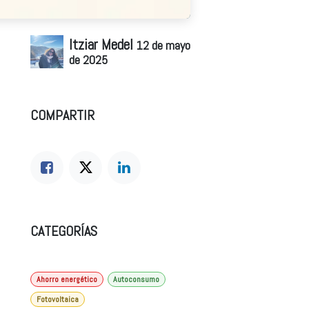
Itziar Medel
12 de mayo
de 2025
COMPARTIR
CATEGORÍAS
Ahorro energético
Autoconsumo
Fotovoltaica