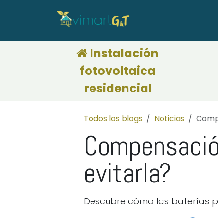
Ir al contenido
adora CAEs
Calculadora de financiación
Deduc
Instalación
fotovoltaica
residencial
Todos los blogs
Noticias
Compe
Compensació
evitarla?
Descubre cómo las baterías pu