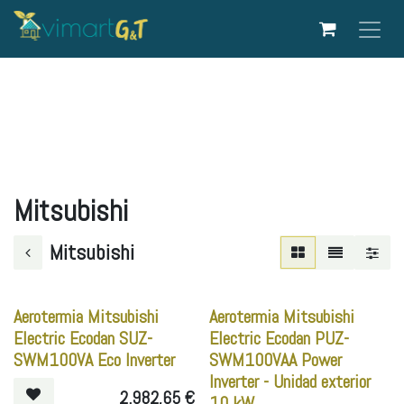
Ir al contenido
Mitsubishi
Mitsubishi
Aerotermia Mitsubishi
Aerotermia Mitsubishi
Electric Ecodan SUZ-
Electric Ecodan PUZ-
SWM100VA Eco Inverter
SWM100VAA Power
Inverter - Unidad exterior
2.982,65
€
10 kW