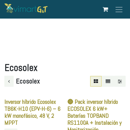
Ir al contenido
Ecosolex
Ecosolex
Inversor híbrido Ecosolex
🔵 Pack inversor híbrido
TB6K-H10 (EPV-H-6) – 6
ECOSOLEX 6 kW+
kW monofásico, 48 V, 2
Baterías TOPBAND
MPPT
RS1100A + Instalación y
Monitorización