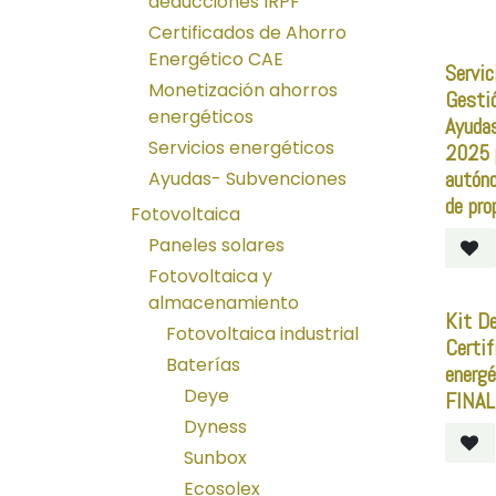
deducciones IRPF
Certificados de Ahorro
Energético CAE
Servic
Monetización ahorros
Gestió
energéticos
Ayuda
Servicios energéticos
2025 p
autón
Ayudas- Subvenciones
de pro
Fotovoltaica
Paneles solares
Fotovoltaica y
almacenamiento
Kit D
Fotovoltaica industrial
Certif
Baterías
energé
Deye
FINAL
Dyness
Sunbox
Ecosolex