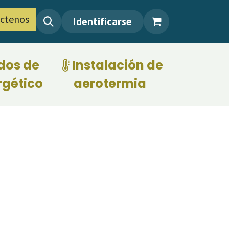
ctenos
Identificarse
dos de
Instalación de
rgético
aerotermia
​