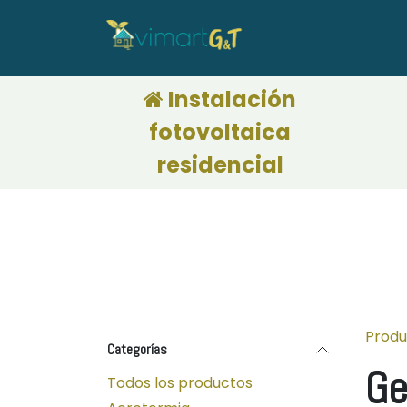
Ir al contenido
adora CAEs
Calculadora de financiación
Deduc
Instalación
fotovoltaica
residencial
Produ
Categorías
Ge
Todos los productos