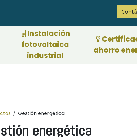
Contá
ciones por eficiencia energética 2026
​ Instalación
Certifica
fotovoltaica
ahorro ene
industrial
ctos
Gestión energética
stión energética