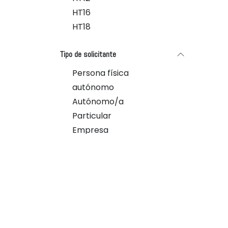
HT16
HT18
Tipo de solicitante
Persona física
autónomo
Autónomo/a
Particular
Empresa
Etiquetas
Aerotermia vivienda de 120
m2
Aerotermia 180 m2
aerotermia 100-180 m2
multisplit