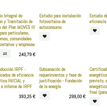
io Integral de
Estudio para instalación
Estudio d
n y Tramitación de
fotovoltaica de
eficiencia
s del Plan MOVES III
autoconsumo
ara particulares,
omos, comunidades
pietarios y empresas
240,79
€
educción IRPF -
Subsanación de
Certificad
icados de eficiencia
requerimientos y fase de
energética
tica INICIAL y
justificación - Fundación
previsto, 
 e informe de IRPF
de la energía
energético
final (par
393,25
€
299,00
€