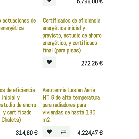
5.799,00
€
e actuaciones de
Certificados de eficiencia
 energética
energética inicial y
previsto, estudio de ahorro
energético, y certificado
final (para pisos)
272,25
€
os de eficiencia
Aerotermia Lasian Aeria
 inicial y
HT 6 de alta temperatura
estudio de ahorro
para radiadores para
, y certificado
viviendas de hasta 180
a Chalets)
m2
314,60
€
4.224,47
€