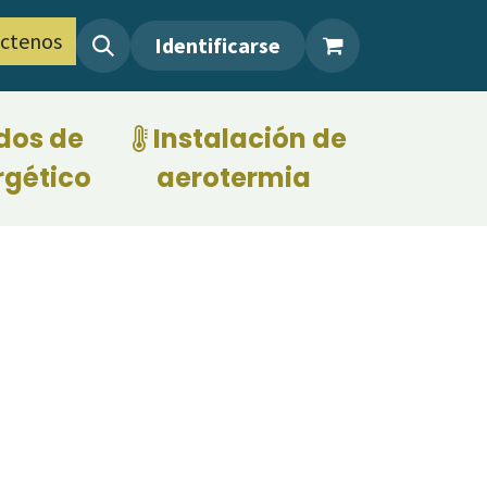
ctenos
Identificarse
dos de
Instalación de
rgético
aerotermia
​