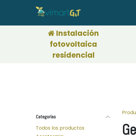
Ir al contenido
adora CAEs
Calculadora de financiación
Deduc
Instalación
fotovoltaica
residencial
Produ
Categorías
Ge
Todos los productos