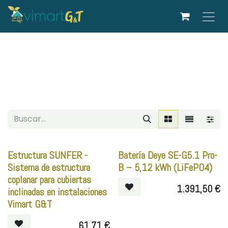
Ir al contenido
Estructura SUNFER -
Batería Deye SE-G5.1 Pro-
Sistema de estructura
B – 5,12 kWh (LiFePO4)
coplanar para cubiertas
1.391,50
€
inclinadas en instalaciones
Vimart G&T
61,71
€