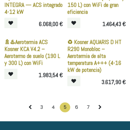
INTEGRA — ACS integrado
150 L) con WiFi de gran
4-12 kW
eficiencia
6.068,00
€
1.464,43
€
🚿♨️Aerotermia ACS
♻️ Kosner AQUARIS D HT
Kosner KCA V4.2 –
R290 Monobloc –
Aerotermo de suelo (190 L
Aerotermia de alta
y 300 L) con WiFi
temperatura A+++ (4-16
kW de potencia)
1.983,54
€
3.617,90
€
3
4
5
6
7