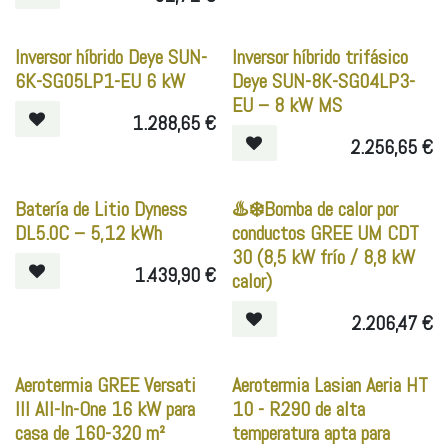
Inversor híbrido Deye SUN-
Inversor híbrido trifásico
6K-SG05LP1-EU 6 kW
Deye SUN-8K-SG04LP3-
EU – 8 kW MS
1.288,65
€
2.256,65
€
Batería de Litio Dyness
♨️❄️Bomba de calor por
DL5.0C – 5,12 kWh
conductos GREE UM CDT
30 (8,5 kW frío / 8,8 kW
1.439,90
€
calor)
2.206,47
€
Aerotermia GREE Versati
Aerotermia Lasian Aeria HT
III All-In-One 16 kW para
10 - R290 de alta
casa de 160-320 m²
temperatura apta para