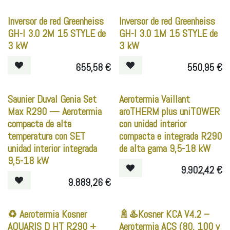
Inversor de red Greenheiss
Inversor de red Greenheiss
GH-I 3.0 2M 15 STYLE de
GH-I 3.0 1M 15 STYLE de
3 kW
3 kW
655,58
€
550,95
€
Saunier Duval Genia Set
Aerotermia Vaillant
Max R290 — Aerotermia
aroTHERM plus uniTOWER
compacta de alta
con unidad interior
temperatura con SET
compacta e integrada R290
unidad interior integrada
de alta gama 9,5-18 kW
9,5-18 kW
9.902,42
€
9.889,26
€
♻️ Aerotermia Kosner
🚿♨️Kosner KCA V4.2 –
AQUARIS D HT R290 +
Aerotermia ACS (80, 100 y